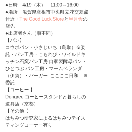
●日時：4/19（木）　11:00～16:00  
●場所：滋賀県彦根市中央町立花交差点
付近・
The Good Luck Store
と
半月舎
の
店先  
●出店者さん（順不同）  
【パン】  
コウボパン・小さじいち（鳥取）※委
託・パン工房・こもれび・ワイルドキ
ッチン石窯パン工房 自家製酵母パン・
ひとつぶ パン工房・マームベランダ
（伊賀）・バーガー  ここここ日和　※
委託 
【コーヒー 】 
Dongree コーヒースタンドと暮らしの
道具店（京都）  
【その他  】 
はちみつ研究家によるはちみつテイス
ティングコーナー有り