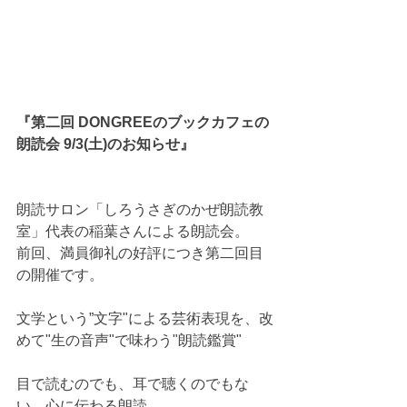
『第二回 DONGREEのブックカフェの
朗読会 9/3(土)のお知らせ』
朗読サロン「しろうさぎのかぜ朗読教
室」代表の稲葉さんによる朗読会。
前回、満員御礼の好評につき第二回目
の開催です。
文学という”文字"による芸術表現を、改
めて"生の音声"で味わう"朗読鑑賞"
目で読むのでも、耳で聴くのでもな
い、心に伝わる朗読。