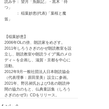
読み手： 望月「魚眼記」・黒木「待
つ」
　　　： 稲葉妙恵(代表)「葉桜と魔
笛」
【稲葉妙恵】
2006年OLの傍、朗読家をめざす。
2011年しろうさぎのかぜ朗読教室を設
立し、朗読教室や朗読ライブ“風のメロ
ディ～を企画し、滋賀・京都を中心に
活動。
2012年9月一般社団法人日本朗読協会
（代表理事：原田里美）設立に参画。
2021年、野呂昶氏および3名の朗読仲
間の協力のもと、仏典童話集（しろう
さぎのかぜ3）CDをリリース。