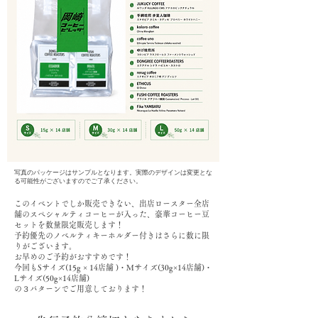
写真のパッケージはサンプルとなります。実際のデザインは変更とな
る可能性がございますのでご了承ください。
このイベントでしか販売できない、出店ロースター全店
舗のスペシャルティコーヒーが入った、豪華コーヒー豆
セットを数量限定販売します！
予約優先のノベルティキーホルダー付きはさらに数に限
りがございます。
お早めのご予約がおすすめです！
今回もSサイズ(15g × 14店舗 )・Mサイズ(30g×14店舗)・
Lサイズ(50g×14店舗)
の３パターンでご用意しております！