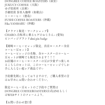
DONGREE COFFEE ROASTERS（滋賀）
JUKUCY COFFEE（大阪）
ゆげ焙煎所（兵庫）
手網焙煎 歩里人珈琲（和歌山）
トーコーヒー（徳島）
FUSHI COFFEE ROASTERS（沖縄）
Fika YAMBARU（沖縄）
【クラフト販売・ワークショップ】
CHARO~自転車に乗るヒゲのおじさん~ (愛知)
ピンバッジブランドalmi pin badge
【岡崎コーヒービレッジ限定、出店ロースター全店
コーヒー豆セット】
コーヒービレッジの名物、全ロースターのコーヒー
豆セットが岡崎でも販売されます！！！
14店舗のコーヒーロースターの豆が少量ずつ楽しめ
るこちらのセットは、このコーヒービレッジでしか
手に入らない超レア商品です✨
予約優先制になっておりますので、ご購入希望の方
はお早めにお問い合わせください。
限定コーヒー豆セットのご予約やご質問は
DONGREE COFFEEROASTERS公式LINEもしく
はWEBサイトのフォームより。
【お問い合わせ窓口】