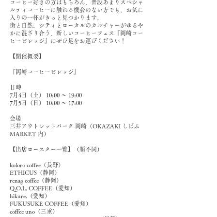
コーヒー好きの方はもちろん、普段あまりスペシャ
ルティコーヒーに触れる機会のない方でも、お気に
入りの一杯がきっと見つかります。
街と自然、シティとローカルのカルチャーがゆるや
かに混ざり合う、新しいコーヒーフェス『岡崎コー
ヒービレッジ』にぜひ足をお運びください！
【開催概要】
『岡崎コーヒービレッジ』
日時
7月4日（土） 10:00 〜 19:00
7月5日（日） 10:00 〜 17:00
会場
三井アウトレットパーク 岡崎（OKAZAKI しばふ
MARKET 内）
【出店ロースター一覧】（順不同）
koloro coffee（長野）
ETHICUS（静岡）
renag coffee（静岡）
Q.O.L. COFFEE（愛知）
hikure.（愛知）
FUKUSUKE COFFEE（愛知）
coffee uno（三重）