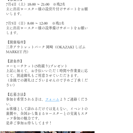
7月4日（土）18:00 〜 21:00 ※残2名
主に出店ロースター様の設営片付けサポートをお願
いします。
7月5日（日）8:00 〜 12:00 ※残1名
主に出店ロースター様の設準備けサポートをお願い
します。
【開催場所】
三井アウトレットパーク 岡崎（OKAZAKI しばふ
MARKET 内）
【諸条件】
コーヒーチケット(5枚綴り)プレゼント
上記に加えて、お手伝いいただく時間や作業量に応
じて、別途御礼もご用意させていただきます。
（金銭での謝礼はございませんので予めご了承くだ
さい）
【応募方法】
参加を希望される方は、
フォーム
よりご連絡くださ
い。
お客様として訪れるだけでは見えない、イベントの
裏側や、全国から集まるロースターとの交流もスタ
ッフ参加の魅力です。
是非ご参加お待ちしてます！