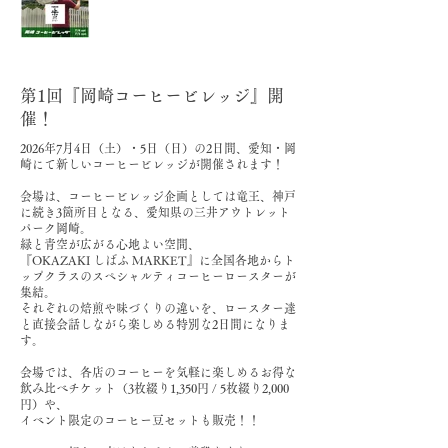
第1回『岡崎コーヒービレッジ』開
催！
2026年7月4日（土）・5日（日）の2日間、愛知・岡
崎にて新しいコーヒービレッジが開催されます！
会場は、コーヒービレッジ企画としては竜王、神戸
に続き3箇所目となる、愛知県の三井アウトレット
パーク岡崎。
緑と青空が広がる心地よい空間、
『OKAZAKI しばふ MARKET』に全国各地からト
ップクラスのスペシャルティコーヒーロースターが
集結。
それぞれの焙煎や味づくりの違いを、ロースター達
と直接会話しながら楽しめる特別な2日間になりま
す。
会場では、各店のコーヒーを気軽に楽しめるお得な
飲み比べチケット（3枚綴り1,350円 / 5枚綴り2,000
円）や、
イベント限定のコーヒー豆セットも販売！！