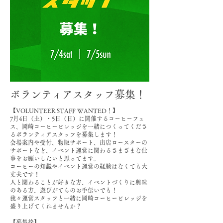
ボランティアスタッフ募集！
【VOLUNTEER STAFF WANTED！】
7月4日（土）・5日（日）に開催するコーヒーフェ
ス、岡崎コーヒービレッジを一緒につくってくださ
るボランティアスタッフを募集します！
会場案内や受付、物販サポート、出店ロースターの
サポートなど、イベント運営に関わるさまざまな仕
事をお願いしたいと思ってます。
コーヒーの知識やイベント運営の経験はなくても大
丈夫です！
人と関わることが好きな方、イベントづくりに興味
のある方、遊びがてらのお手伝いでも！
我々運営スタッフと一緒に岡崎コーヒービレッジを
盛り上げてくれませんか？
【募集枠】