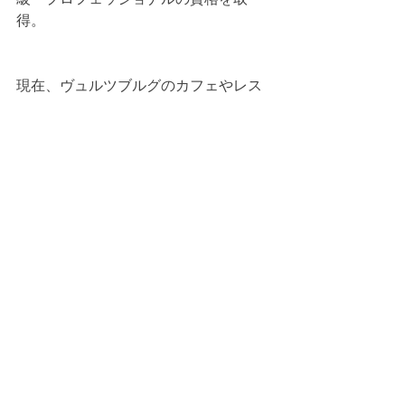
得。
現在、ヴュルツブルグのカフェやレス
トラン3店舗において新人教育とクオリ
ティー管理を担当。また、ドイツ国内
の様々なロースターと協力し、様々な
イベントにおいて出店する傍ら、本人
が何よりも一番重要視している「コー
ヒーとは一体何なのか？質の高く良い
コーヒーの選び方、淹れ方と飲み方」
を伝えるためにセミナーやワークショ
ップを手掛けており、ここ数年でバリ
スタとしての名をヴュルツブルグだけ
でなく、ドイツ全国に広げている。
////////////////////////////////