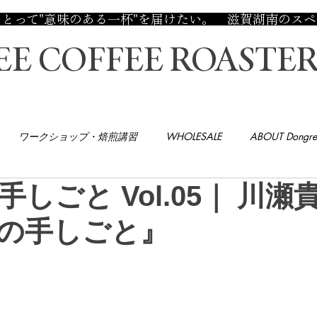
 あなたにとって"意味のある一杯"を届けたい。 滋賀湖南
E COFFEE ROASTER
ワークショップ・焙煎講習
WHOLESALE
ABOUT Dongre
しごと Vol.05｜ 川瀬
の手しごと』