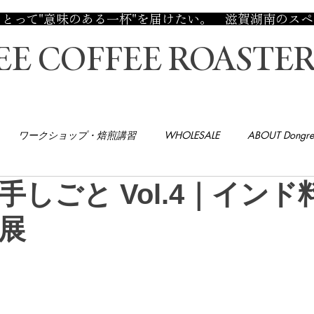
 あなたにとって"意味のある一杯"を届けたい。 滋賀湖南
E COFFEE ROASTER
ワークショップ・焙煎講習
WHOLESALE
ABOUT Dongre
手しごと Vol.4｜インド
展